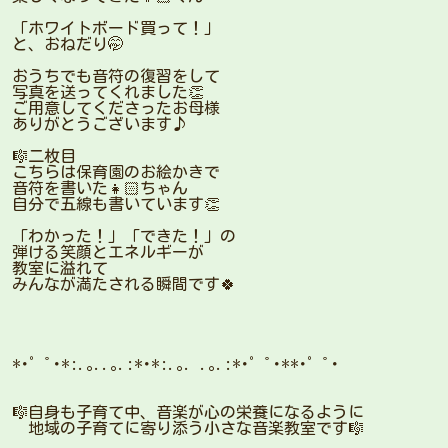
「ホワイトボード買って！」
と、おねだり🤭
おうちでも音符の復習をして
写真を送ってくれました👏
ご用意してくださったお母様
ありがとうございます♪
🎼二枚目
こちらは保育園のお絵かきで
音符を書いた👧🏻ちゃん
自分で五線も書いています👏
「わかった！」「できた！」の
弾ける笑顔とエネルギーが
教室に溢れて
みんなが満たされる瞬間です🍀
*･゜ﾟ･*:.｡..｡.:*･*:.｡. .｡.:*･゜ﾟ･**･゜ﾟ･
🎼自身も子育て中、音楽が心の栄養になるように
地域の子育てに寄り添う小さな音楽教室です🎼