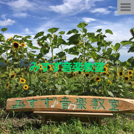
T
o
g
g
l
e
n
a
v
i
g
a
t
i
みすず音楽教室
o
n